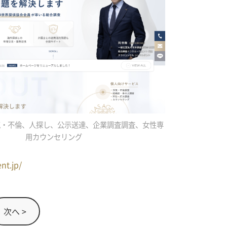
気・不倫、人探し、公示送達、企業調査調査、女性専
用カウンセリング
ent.jp/
次へ >