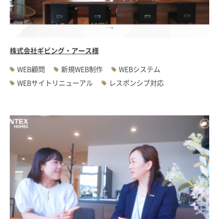
#WEBサーバ移転
#AWS構築
#IoT関連
#Androidアプリ開発
#インソーシングコンサルティング
#JIS X 8341-3規格
#業務ツール
#PHP
#MySQL
#採用・求人
#学校・教育・スクール
株式会社ギビング・アース様
#病院・クリニック・医療
#集客サポート
#広告運用
WEB顧問
新規WEB制作
WEBシステム
WEBサイトリニューアル
レスポンシブ対応