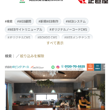
#検索
#WEB顧問
#新規WEB制作
#WEBシステム
#WEBサイトリニューアル
#オリジナルノーコードCMS
#オリジナルCMS
#BOMDO CMS
#WEBメンテナンス
すべて表示
#WEBデザイン
#レスポンシブ対応
#スマートフォン対応
#翻訳・多言語対応
#情報管理システム
#WordPress
検索： ／
絞り込みを解除
#ECサイト
#EC-CUBE
#ランディングページ制作
#取材・ライティング
#写真撮影
#動画制作(撮影・編集)
#ドローン撮影(空撮)
#イラスト制作
#アクセス解析・SEO対策
#名刺・パンフレット制作
#販促・ノベルティーグッズ制作
#ロゴマークデザイン
#SDGsサポート
#IT導入補助金
#JavaScript