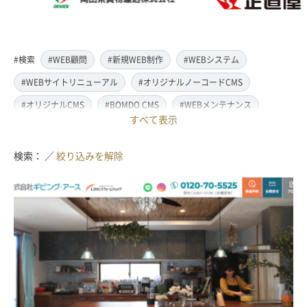
#検索
#WEB顧問
#新規WEB制作
#WEBシステム
#WEBサイトリニューアル
#オリジナルノーコードCMS
#オリジナルCMS
#BOMDO CMS
#WEBメンテナンス
すべて表示
#WEBデザイン
#レスポンシブ対応
#スマートフォン対応
#翻訳・多言語対応
#情報管理システム
#WordPress
検索： ／
絞り込みを解除
#ECサイト
#EC-CUBE
#ランディングページ制作
#取材・ライティング
#写真撮影
#動画制作(撮影・編集)
#ドローン撮影(空撮)
#イラスト制作
#アクセス解析・SEO対策
#名刺・パンフレット制作
#販促・ノベルティーグッズ制作
#ロゴマークデザイン
#SDGsサポート
#IT導入補助金
#JavaScript