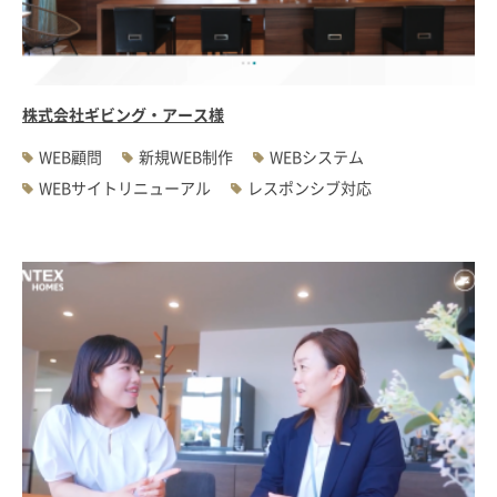
#WEBサーバ移転
#AWS構築
#IoT関連
#Androidアプリ開発
#インソーシングコンサルティング
#JIS X 8341-3規格
#業務ツール
#PHP
#MySQL
#採用・求人
#学校・教育・スクール
株式会社ギビング・アース様
#病院・クリニック・医療
#集客サポート
#広告運用
WEB顧問
新規WEB制作
WEBシステム
WEBサイトリニューアル
レスポンシブ対応