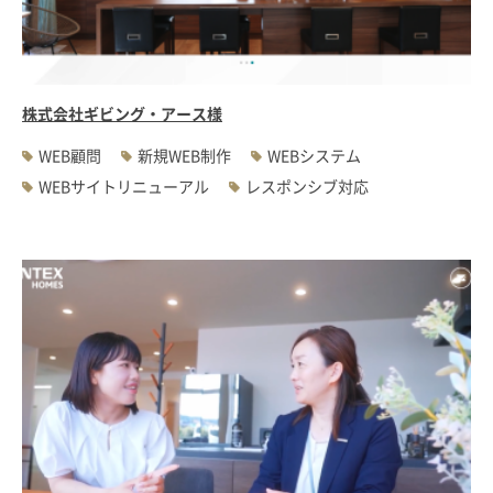
#WEBサーバ移転
#AWS構築
#IoT関連
#Androidアプリ開発
#インソーシングコンサルティング
#JIS X 8341-3規格
#業務ツール
#PHP
#MySQL
#採用・求人
#学校・教育・スクール
株式会社ギビング・アース様
#病院・クリニック・医療
#集客サポート
#広告運用
WEB顧問
新規WEB制作
WEBシステム
WEBサイトリニューアル
レスポンシブ対応