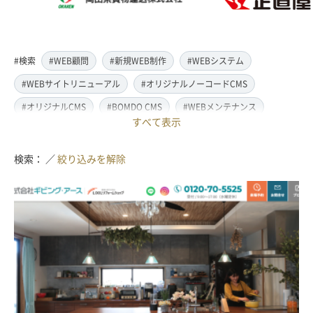
#検索
#WEB顧問
#新規WEB制作
#WEBシステム
#WEBサイトリニューアル
#オリジナルノーコードCMS
#オリジナルCMS
#BOMDO CMS
#WEBメンテナンス
すべて表示
#WEBデザイン
#レスポンシブ対応
#スマートフォン対応
#翻訳・多言語対応
#情報管理システム
#WordPress
検索： ／
絞り込みを解除
#ECサイト
#EC-CUBE
#ランディングページ制作
#取材・ライティング
#写真撮影
#動画制作(撮影・編集)
#ドローン撮影(空撮)
#イラスト制作
#アクセス解析・SEO対策
#名刺・パンフレット制作
#販促・ノベルティーグッズ制作
#ロゴマークデザイン
#SDGsサポート
#IT導入補助金
#JavaScript