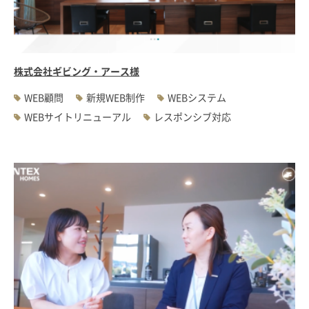
#WEBサーバ移転
#AWS構築
#IoT関連
#Androidアプリ開発
#インソーシングコンサルティング
#JIS X 8341-3規格
#業務ツール
#PHP
#MySQL
#採用・求人
#学校・教育・スクール
株式会社ギビング・アース様
#病院・クリニック・医療
#集客サポート
#広告運用
WEB顧問
新規WEB制作
WEBシステム
WEBサイトリニューアル
レスポンシブ対応