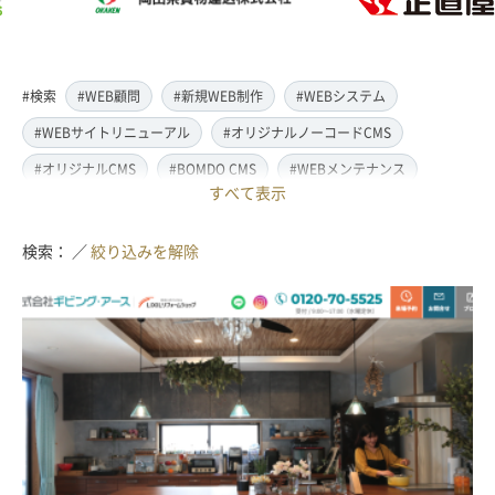
#検索
#WEB顧問
#新規WEB制作
#WEBシステム
#WEBサイトリニューアル
#オリジナルノーコードCMS
#オリジナルCMS
#BOMDO CMS
#WEBメンテナンス
すべて表示
#WEBデザイン
#レスポンシブ対応
#スマートフォン対応
#翻訳・多言語対応
#情報管理システム
#WordPress
検索： ／
絞り込みを解除
#ECサイト
#EC-CUBE
#ランディングページ制作
#取材・ライティング
#写真撮影
#動画制作(撮影・編集)
#ドローン撮影(空撮)
#イラスト制作
#アクセス解析・SEO対策
#名刺・パンフレット制作
#販促・ノベルティーグッズ制作
#ロゴマークデザイン
#SDGsサポート
#IT導入補助金
#JavaScript