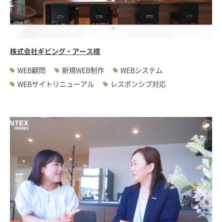
#WEBサーバ移転
#AWS構築
#IoT関連
#Androidアプリ開発
#インソーシングコンサルティング
#JIS X 8341-3規格
#業務ツール
#PHP
#MySQL
#採用・求人
#学校・教育・スクール
株式会社ギビング・アース様
#病院・クリニック・医療
#集客サポート
#広告運用
WEB顧問
新規WEB制作
WEBシステム
WEBサイトリニューアル
レスポンシブ対応