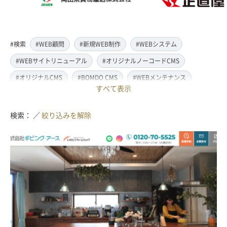
#検索
#WEB顧問
#新規WEB制作
#WEBシステム
#WEBサイトリニューアル
#オリジナルノーコードCMS
#オリジナルCMS
#BOMDO CMS
#WEBメンテナンス
すべて表示
#WEBデザイン
#レスポンシブ対応
#スマートフォン対応
#翻訳・多言語対応
#情報管理システム
#WordPress
検索： ／
絞り込みを解除
#ECサイト
#EC-CUBE
#ランディングページ制作
#取材・ライティング
#写真撮影
#動画制作(撮影・編集)
#ドローン撮影(空撮)
#イラスト制作
#アクセス解析・SEO対策
#名刺・パンフレット制作
#販促・ノベルティーグッズ制作
#ロゴマークデザイン
#SDGsサポート
#IT導入補助金
#JavaScript