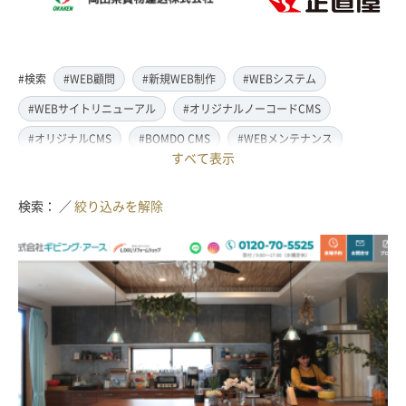
#検索
#WEB顧問
#新規WEB制作
#WEBシステム
#WEBサイトリニューアル
#オリジナルノーコードCMS
#オリジナルCMS
#BOMDO CMS
#WEBメンテナンス
すべて表示
#WEBデザイン
#レスポンシブ対応
#スマートフォン対応
#翻訳・多言語対応
#情報管理システム
#WordPress
検索： ／
絞り込みを解除
#ECサイト
#EC-CUBE
#ランディングページ制作
#取材・ライティング
#写真撮影
#動画制作(撮影・編集)
#ドローン撮影(空撮)
#イラスト制作
#アクセス解析・SEO対策
#名刺・パンフレット制作
#販促・ノベルティーグッズ制作
#ロゴマークデザイン
#SDGsサポート
#IT導入補助金
#JavaScript