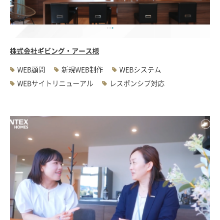
#WEBサーバ移転
#AWS構築
#IoT関連
#Androidアプリ開発
#インソーシングコンサルティング
#JIS X 8341-3規格
#業務ツール
#PHP
#MySQL
#採用・求人
#学校・教育・スクール
株式会社ギビング・アース様
#病院・クリニック・医療
#集客サポート
#広告運用
WEB顧問
新規WEB制作
WEBシステム
WEBサイトリニューアル
レスポンシブ対応