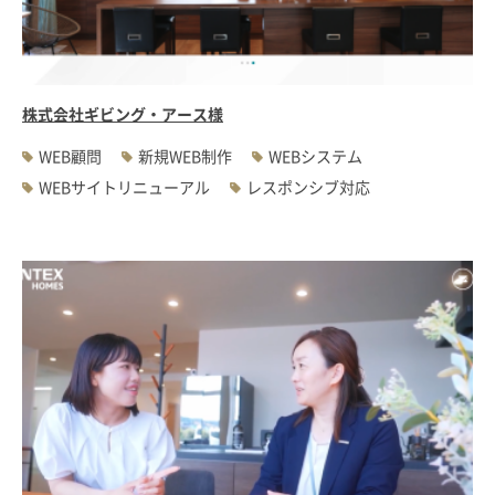
#WEBサーバ移転
#AWS構築
#IoT関連
#Androidアプリ開発
#インソーシングコンサルティング
#JIS X 8341-3規格
#業務ツール
#PHP
#MySQL
#採用・求人
#学校・教育・スクール
株式会社ギビング・アース様
#病院・クリニック・医療
#集客サポート
#広告運用
WEB顧問
新規WEB制作
WEBシステム
WEBサイトリニューアル
レスポンシブ対応