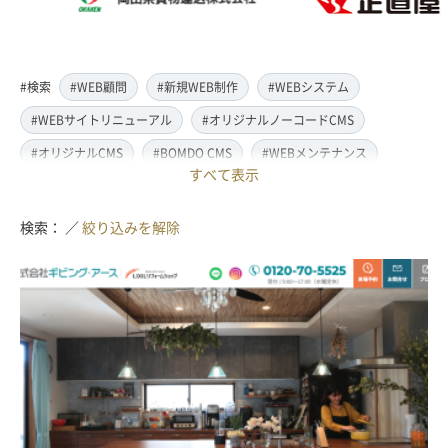
#検索
#WEB顧問
#新規WEB制作
#WEBシステム
#WEBサイトリニューアル
#オリジナルノーコードCMS
#オリジナルCMS
#BOMDO CMS
#WEBメンテナンス
すべて表示
#WEBデザイン
#レスポンシブ対応
#スマートフォン対応
#翻訳・多言語対応
#情報管理システム
#WordPress
検索： ／
絞り込みを解除
#ECサイト
#EC-CUBE
#ランディングページ制作
#取材・ライティング
#写真撮影
#動画制作(撮影・編集)
#ドローン撮影(空撮)
#イラスト制作
#アクセス解析・SEO対策
#名刺・パンフレット制作
#販促・ノベルティーグッズ制作
#ロゴマークデザイン
#SDGsサポート
#IT導入補助金
#JavaScript