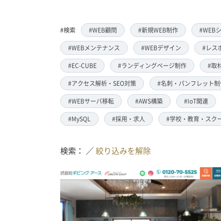
#検索
#WEB顧問
#新規WEB制作
#WEB
#WEBメンテナンス
#WEBデザイン
#レス
#EC-CUBE
#ランディングページ制作
#取
#アクセス解析・SEO対策
#名刺・パンフレット制
#WEBサーバ移転
#AWS構築
#IoT関連
#MySQL
#採用・求人
#学校・教育・スク
検索： ／
絞り込みを解除