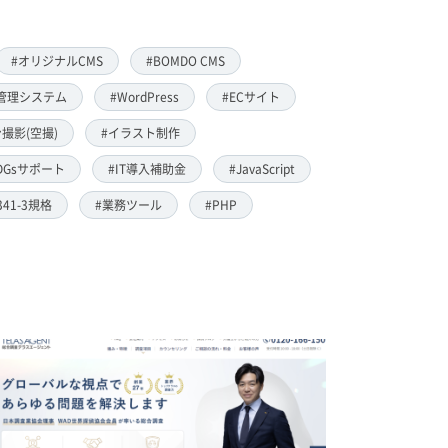
#オリジナルCMS
#BOMDO CMS
管理システム
#WordPress
#ECサイト
撮影(空撮)
#イラスト制作
DGsサポート
#IT導入補助金
#JavaScript
8341-3規格
#業務ツール
#PHP