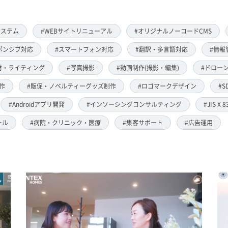
システム
#WEBサイトリニューアル
#オリジナルノーコードCMS
ポンシブ対応
#スマートフォン対応
#翻訳・多言語対応
#情報
材・ライティング
#写真撮影
#動画制作(撮影・編集)
#ドローン
作
#販促・ノベルティーグッズ制作
#ロゴマークデザイン
#S
#Androidアプリ開発
#インソーシングコンサルティング
#JIS X 
ール
#病院・クリニック・医療
#集客サポート
#広告運用