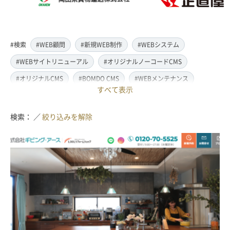
#検索
#WEB顧問
#新規WEB制作
#WEBシステム
#WEBサイトリニューアル
#オリジナルノーコードCMS
#オリジナルCMS
#BOMDO CMS
#WEBメンテナンス
すべて表示
#WEBデザイン
#レスポンシブ対応
#スマートフォン対応
#翻訳・多言語対応
#情報管理システム
#WordPress
検索： ／
絞り込みを解除
#ECサイト
#EC-CUBE
#ランディングページ制作
#取材・ライティング
#写真撮影
#動画制作(撮影・編集)
#ドローン撮影(空撮)
#イラスト制作
#アクセス解析・SEO対策
#名刺・パンフレット制作
#販促・ノベルティーグッズ制作
#ロゴマークデザイン
#SDGsサポート
#IT導入補助金
#JavaScript