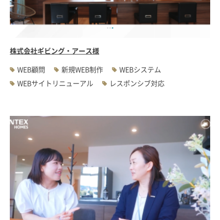
#WEBサーバ移転
#AWS構築
#IoT関連
#Androidアプリ開発
#インソーシングコンサルティング
#JIS X 8341-3規格
#業務ツール
#PHP
#MySQL
#採用・求人
#学校・教育・スクール
株式会社ギビング・アース様
#病院・クリニック・医療
#集客サポート
#広告運用
WEB顧問
新規WEB制作
WEBシステム
WEBサイトリニューアル
レスポンシブ対応