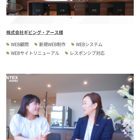
#WEBサーバ移転
#AWS構築
#IoT関連
#Androidアプリ開発
#インソーシングコンサルティング
#JIS X 8341-3規格
#業務ツール
#PHP
#MySQL
#採用・求人
#学校・教育・スクール
株式会社ギビング・アース様
#病院・クリニック・医療
#集客サポート
#広告運用
WEB顧問
新規WEB制作
WEBシステム
WEBサイトリニューアル
レスポンシブ対応