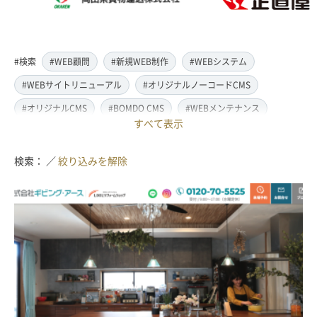
#検索
#WEB顧問
#新規WEB制作
#WEBシステム
#WEBサイトリニューアル
#オリジナルノーコードCMS
#オリジナルCMS
#BOMDO CMS
#WEBメンテナンス
すべて表示
#WEBデザイン
#レスポンシブ対応
#スマートフォン対応
#翻訳・多言語対応
#情報管理システム
#WordPress
検索： ／
絞り込みを解除
#ECサイト
#EC-CUBE
#ランディングページ制作
#取材・ライティング
#写真撮影
#動画制作(撮影・編集)
#ドローン撮影(空撮)
#イラスト制作
#アクセス解析・SEO対策
#名刺・パンフレット制作
#販促・ノベルティーグッズ制作
#ロゴマークデザイン
#SDGsサポート
#IT導入補助金
#JavaScript