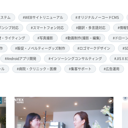
システム
#WEBサイトリニューアル
#オリジナルノーコードCMS
ポンシブ対応
#スマートフォン対応
#翻訳・多言語対応
#情報
材・ライティング
#写真撮影
#動画制作(撮影・編集)
#ドローン
作
#販促・ノベルティーグッズ制作
#ロゴマークデザイン
#S
#Androidアプリ開発
#インソーシングコンサルティング
#JIS X 
ール
#病院・クリニック・医療
#集客サポート
#広告運用