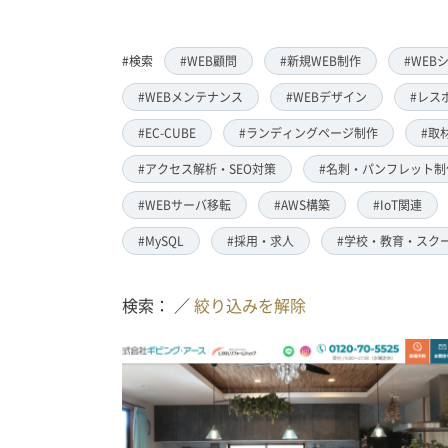
#検索
#WEB顧問
#新規WEB制作
#WEB
#WEBメンテナンス
#WEBデザイン
#レス
#EC-CUBE
#ランディングページ制作
#取
#アクセス解析・SEO対策
#名刺・パンフレット制
#WEBサーバ移転
#AWS構築
#IoT関連
#MySQL
#採用・求人
#学校・教育・スク
検索： ／
絞り込みを解除