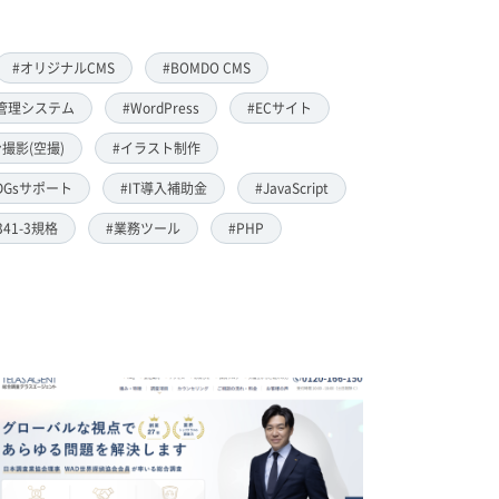
#オリジナルCMS
#BOMDO CMS
管理システム
#WordPress
#ECサイト
撮影(空撮)
#イラスト制作
DGsサポート
#IT導入補助金
#JavaScript
8341-3規格
#業務ツール
#PHP