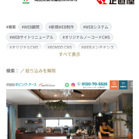
#検索
#WEB顧問
#新規WEB制作
#WEBシステム
#WEBサイトリニューアル
#オリジナルノーコードCMS
#オリジナルCMS
#BOMDO CMS
#WEBメンテナンス
すべて表示
#WEBデザイン
#レスポンシブ対応
#スマートフォン対応
#翻訳・多言語対応
#情報管理システム
#WordPress
検索： ／
絞り込みを解除
#ECサイト
#EC-CUBE
#ランディングページ制作
#取材・ライティング
#写真撮影
#動画制作(撮影・編集)
#ドローン撮影(空撮)
#イラスト制作
#アクセス解析・SEO対策
#名刺・パンフレット制作
#販促・ノベルティーグッズ制作
#ロゴマークデザイン
#SDGsサポート
#IT導入補助金
#JavaScript