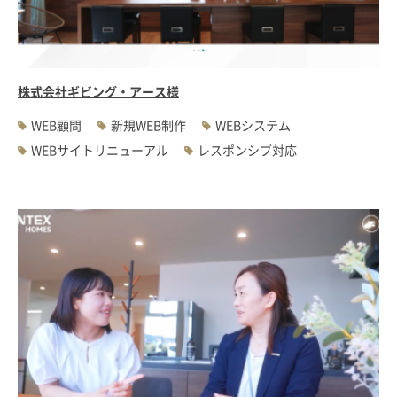
#WEBサーバ移転
#AWS構築
#IoT関連
#Androidアプリ開発
#インソーシングコンサルティング
#JIS X 8341-3規格
#業務ツール
#PHP
#MySQL
#採用・求人
#学校・教育・スクール
株式会社ギビング・アース様
#病院・クリニック・医療
#集客サポート
#広告運用
WEB顧問
新規WEB制作
WEBシステム
WEBサイトリニューアル
レスポンシブ対応