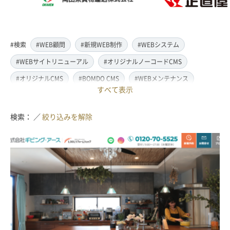
#検索
#WEB顧問
#新規WEB制作
#WEBシステム
#WEBサイトリニューアル
#オリジナルノーコードCMS
#オリジナルCMS
#BOMDO CMS
#WEBメンテナンス
すべて表示
#WEBデザイン
#レスポンシブ対応
#スマートフォン対応
#翻訳・多言語対応
#情報管理システム
#WordPress
検索： ／
絞り込みを解除
#ECサイト
#EC-CUBE
#ランディングページ制作
#取材・ライティング
#写真撮影
#動画制作(撮影・編集)
#ドローン撮影(空撮)
#イラスト制作
#アクセス解析・SEO対策
#名刺・パンフレット制作
#販促・ノベルティーグッズ制作
#ロゴマークデザイン
#SDGsサポート
#IT導入補助金
#JavaScript