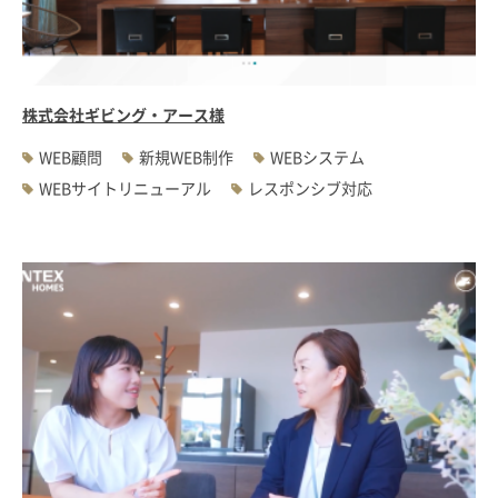
#WEBサーバ移転
#AWS構築
#IoT関連
#Androidアプリ開発
#インソーシングコンサルティング
#JIS X 8341-3規格
#業務ツール
#PHP
#MySQL
#採用・求人
#学校・教育・スクール
株式会社ギビング・アース様
#病院・クリニック・医療
#集客サポート
#広告運用
WEB顧問
新規WEB制作
WEBシステム
WEBサイトリニューアル
レスポンシブ対応