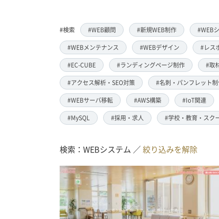
#検索
#WEB顧問
#新規WEB制作
#WEB
#WEBメンテナンス
#WEBデザイン
#レス
#EC-CUBE
#ランディングページ制作
#取
#アクセス解析・SEO対策
#名刺・パンフレット制
#WEBサーバ移転
#AWS構築
#IoT関連
#MySQL
#採用・求人
#学校・教育・スク
検索：WEBシステム ／
絞り込みを解除