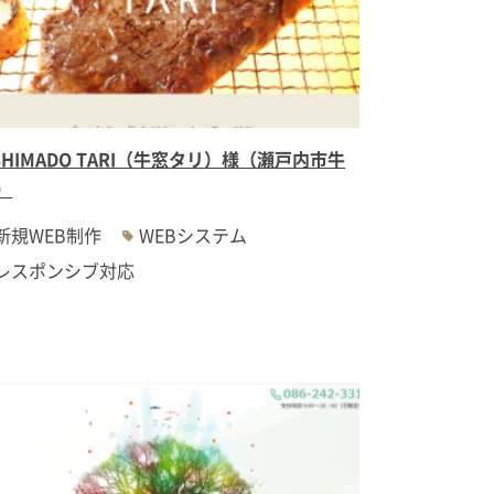
SHIMADO TARI（牛窓タリ）様（瀬戸内市牛
）
新規WEB制作
WEBシステム
レスポンシブ対応