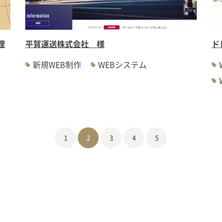
理
平賀運送株式会社 様
ド
新規WEB制作
WEBシステム
1
2
3
4
5