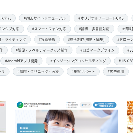
システム
#WEBサイトリニューアル
#オリジナルノーコードCMS
ポンシブ対応
#スマートフォン対応
#翻訳・多言語対応
#情報
材・ライティング
#写真撮影
#動画制作(撮影・編集)
#ドローン
作
#販促・ノベルティーグッズ制作
#ロゴマークデザイン
#S
#Androidアプリ開発
#インソーシングコンサルティング
#JIS X 
ール
#病院・クリニック・医療
#集客サポート
#広告運用