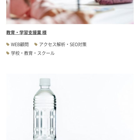
#WEBサーバ移転
#AWS構築
#IoT関連
#Androidアプリ開発
#インソーシングコンサルティング
#JIS X 8341-3規格
#業務ツール
#PHP
#MySQL
#採用・求人
#学校・教育・スクール
教育・学習支援業 様
#病院・クリニック・医療
#集客サポート
#広告運用
WEB顧問
アクセス解析・SEO対策
学校・教育・スクール