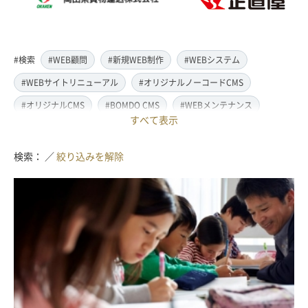
#検索
#WEB顧問
#新規WEB制作
#WEBシステム
#WEBサイトリニューアル
#オリジナルノーコードCMS
#オリジナルCMS
#BOMDO CMS
#WEBメンテナンス
すべて表示
#WEBデザイン
#レスポンシブ対応
#スマートフォン対応
#翻訳・多言語対応
#情報管理システム
#WordPress
検索： ／
絞り込みを解除
#ECサイト
#EC-CUBE
#ランディングページ制作
#取材・ライティング
#写真撮影
#動画制作(撮影・編集)
#ドローン撮影(空撮)
#イラスト制作
#アクセス解析・SEO対策
#名刺・パンフレット制作
#販促・ノベルティーグッズ制作
#ロゴマークデザイン
#SDGsサポート
#IT導入補助金
#JavaScript