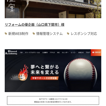
#WEBサーバ移転
#AWS構築
#IoT関連
#Androidアプリ開発
#インソーシングコンサルティング
#JIS X 8341-3規格
#業務ツール
#PHP
#MySQL
#採用・求人
#学校・教育・スクール
リフォームの優企画（山口県下関市）様
#病院・クリニック・医療
#集客サポート
#広告運用
新規WEB制作
情報管理システム
レスポンシブ対応