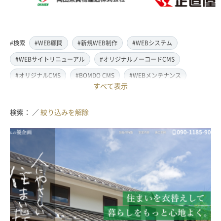
#検索
#WEB顧問
#新規WEB制作
#WEBシステム
#WEBサイトリニューアル
#オリジナルノーコードCMS
#オリジナルCMS
#BOMDO CMS
#WEBメンテナンス
すべて表示
#WEBデザイン
#レスポンシブ対応
#スマートフォン対応
#翻訳・多言語対応
#情報管理システム
#WordPress
検索： ／
絞り込みを解除
#ECサイト
#EC-CUBE
#ランディングページ制作
#取材・ライティング
#写真撮影
#動画制作(撮影・編集)
#ドローン撮影(空撮)
#イラスト制作
#アクセス解析・SEO対策
#名刺・パンフレット制作
#販促・ノベルティーグッズ制作
#ロゴマークデザイン
#SDGsサポート
#IT導入補助金
#JavaScript