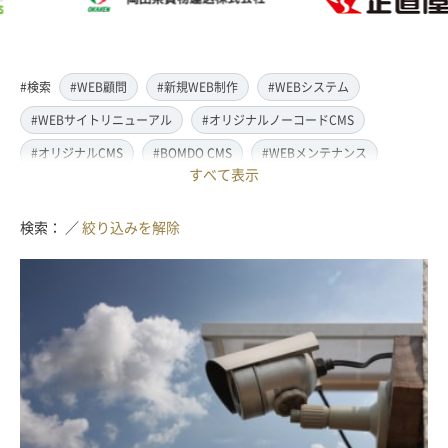
#検索
#WEB顧問
#新規WEB制作
#WEBシステム
#WEBサイトリニューアル
#オリジナルノーコードCMS
#オリジナルCMS
#BOMDO CMS
#WEBメンテナンス
すべて表示
#WEBデザイン
#レスポンシブ対応
#スマートフォン対応
#翻訳・多言語対応
#情報管理システム
#WordPress
検索： ／
絞り込みを解除
#ECサイト
#EC-CUBE
#ランディングページ制作
#取材・ライティング
#写真撮影
#動画制作(撮影・編集)
#ドローン撮影(空撮)
#イラスト制作
#アクセス解析・SEO対策
#名刺・パンフレット制作
#販促・ノベルティーグッズ制作
#ロゴマークデザイン
#SDGsサポート
#IT導入補助金
#JavaScript