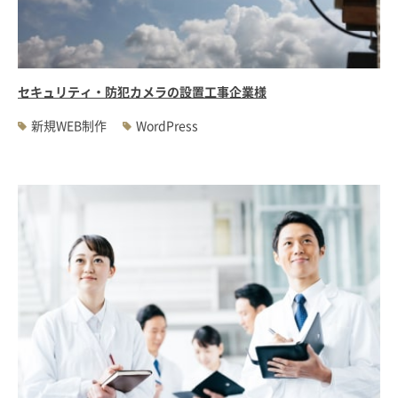
#WEBサーバ移転
#AWS構築
#IoT関連
#Androidアプリ開発
#インソーシングコンサルティング
#JIS X 8341-3規格
#業務ツール
#PHP
#MySQL
#採用・求人
#学校・教育・スクール
セキュリティ・防犯カメラの設置工事企業様
#病院・クリニック・医療
#集客サポート
#広告運用
新規WEB制作
WordPress