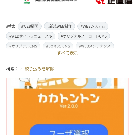
#検索
#WEB顧問
#新規WEB制作
#WEBシステム
#WEBサイトリニューアル
#オリジナルノーコードCMS
#オリジナルCMS
#BOMDO CMS
#WEBメンテナンス
すべて表示
#WEBデザイン
#レスポンシブ対応
#スマートフォン対応
#翻訳・多言語対応
#情報管理システム
#WordPress
検索： ／
絞り込みを解除
#ECサイト
#EC-CUBE
#ランディングページ制作
#取材・ライティング
#写真撮影
#動画制作(撮影・編集)
#ドローン撮影(空撮)
#イラスト制作
#アクセス解析・SEO対策
#名刺・パンフレット制作
#販促・ノベルティーグッズ制作
#ロゴマークデザイン
#SDGsサポート
#IT導入補助金
#JavaScript