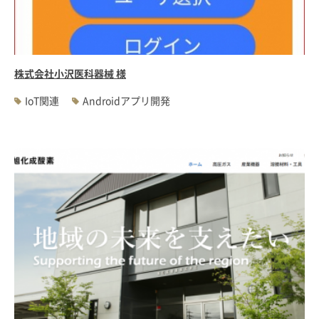
#WEBサーバ移転
#AWS構築
#IoT関連
#Androidアプリ開発
#インソーシングコンサルティング
#JIS X 8341-3規格
#業務ツール
#PHP
#MySQL
#採用・求人
#学校・教育・スクール
株式会社小沢医科器械 様
#病院・クリニック・医療
#集客サポート
#広告運用
IoT関連
Androidアプリ開発