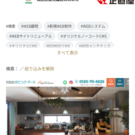
#検索
#WEB顧問
#新規WEB制作
#WEBシステム
#WEBサイトリニューアル
#オリジナルノーコードCMS
#オリジナルCMS
#BOMDO CMS
#WEBメンテナンス
すべて表示
#WEBデザイン
#レスポンシブ対応
#スマートフォン対応
#翻訳・多言語対応
#情報管理システム
#WordPress
検索： ／
絞り込みを解除
#ECサイト
#EC-CUBE
#ランディングページ制作
#取材・ライティング
#写真撮影
#動画制作(撮影・編集)
#ドローン撮影(空撮)
#イラスト制作
#アクセス解析・SEO対策
#名刺・パンフレット制作
#販促・ノベルティーグッズ制作
#ロゴマークデザイン
#SDGsサポート
#IT導入補助金
#JavaScript