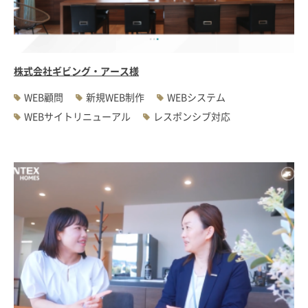
#WEBサーバ移転
#AWS構築
#IoT関連
#Androidアプリ開発
#インソーシングコンサルティング
#JIS X 8341-3規格
#業務ツール
#PHP
#MySQL
#採用・求人
#学校・教育・スクール
株式会社ギビング・アース様
#病院・クリニック・医療
#集客サポート
#広告運用
WEB顧問
新規WEB制作
WEBシステム
WEBサイトリニューアル
レスポンシブ対応