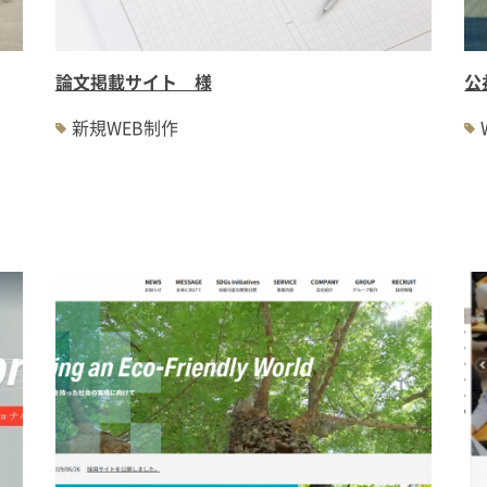
論文掲載サイト 様
公
新規WEB制作