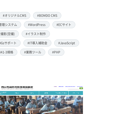
#オリジナルCMS
#BOMDO CMS
管理システム
#WordPress
#ECサイト
撮影(空撮)
#イラスト制作
DGsサポート
#IT導入補助金
#JavaScript
8341-3規格
#業務ツール
#PHP