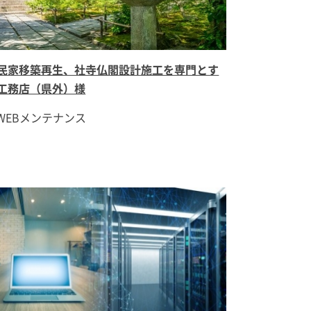
民家移築再生、社寺仏閣設計施工を専門とす
工務店（県外）様
WEBメンテナンス