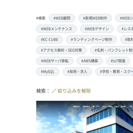
#検索
#WEB顧問
#新規WEB制作
#WEB
#WEBメンテナンス
#WEBデザイン
#レス
#EC-CUBE
#ランディングページ制作
#取
#アクセス解析・SEO対策
#名刺・パンフレット制
#WEBサーバ移転
#AWS構築
#IoT関連
#MySQL
#採用・求人
#学校・教育・スク
検索： ／
絞り込みを解除