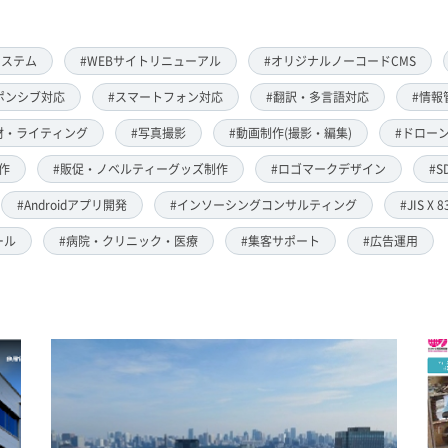
システム
#WEBサイトリニューアル
#オリジナルノーコードCMS
ポンシブ対応
#スマートフォン対応
#翻訳・多言語対応
#情報
材・ライティング
#写真撮影
#動画制作(撮影・編集)
#ドローン
作
#販促・ノベルティーグッズ制作
#ロゴマークデザイン
#S
#Androidアプリ開発
#インソーシングコンサルティング
#JIS X 
ール
#病院・クリニック・医療
#集客サポート
#広告運用