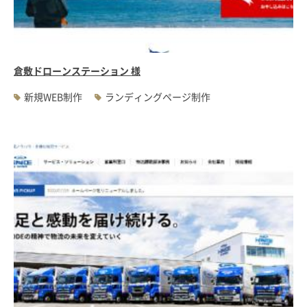
#WEBサーバ移転
#AWS構築
#IoT関連
#Androidアプリ開発
#インソーシングコンサルティング
#JIS X 8341-3規格
#業務ツール
#PHP
#MySQL
#採用・求人
#学校・教育・スクール
倉敷ドローンステーション 様
#病院・クリニック・医療
#集客サポート
#広告運用
新規WEB制作
ランディングページ制作