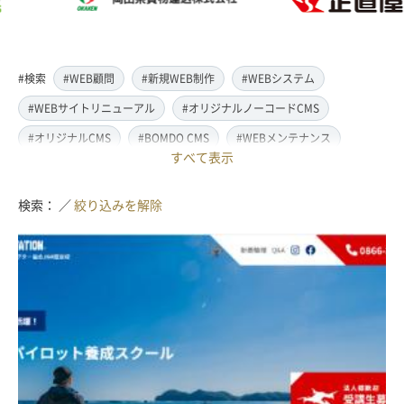
#検索
#WEB顧問
#新規WEB制作
#WEBシステム
#WEBサイトリニューアル
#オリジナルノーコードCMS
#オリジナルCMS
#BOMDO CMS
#WEBメンテナンス
すべて表示
#WEBデザイン
#レスポンシブ対応
#スマートフォン対応
#翻訳・多言語対応
#情報管理システム
#WordPress
検索： ／
絞り込みを解除
#ECサイト
#EC-CUBE
#ランディングページ制作
#取材・ライティング
#写真撮影
#動画制作(撮影・編集)
#ドローン撮影(空撮)
#イラスト制作
#アクセス解析・SEO対策
#名刺・パンフレット制作
#販促・ノベルティーグッズ制作
#ロゴマークデザイン
#SDGsサポート
#IT導入補助金
#JavaScript