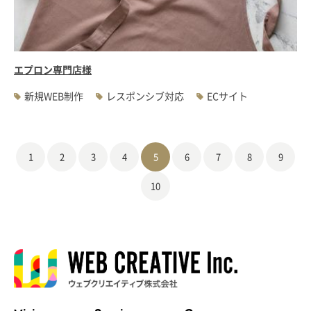
エプロン専門店様
新規WEB制作
レスポンシブ対応
ECサイト
1
2
3
4
5
6
7
8
9
10