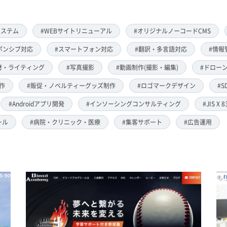
システム
#WEBサイトリニューアル
#オリジナルノーコードCMS
ポンシブ対応
#スマートフォン対応
#翻訳・多言語対応
#情報
材・ライティング
#写真撮影
#動画制作(撮影・編集)
#ドローン
作
#販促・ノベルティーグッズ制作
#ロゴマークデザイン
#S
#Androidアプリ開発
#インソーシングコンサルティング
#JIS X 
ール
#病院・クリニック・医療
#集客サポート
#広告運用