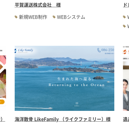
平賀運送株式会社 様
ド
新規WEB制作
WEBシステム
会）
海洋散骨 LikeFamily （ライクファミリー）様
遺