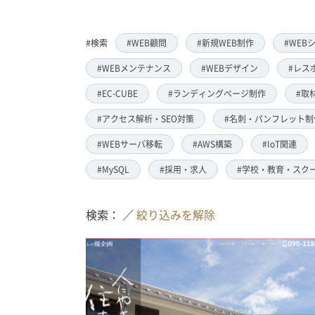
#検索
#WEB顧問
#新規WEB制作
#WEB
#WEBメンテナンス
#WEBデザイン
#レス
#EC-CUBE
#ランディングページ制作
#取
#アクセス解析・SEO対策
#名刺・パンフレット制
#WEBサーバ移転
#AWS構築
#IoT関連
#MySQL
#採用・求人
#学校・教育・スク
検索： ／
絞り込みを解除