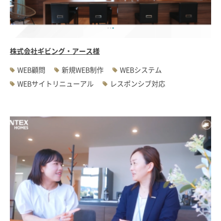
#WEBサーバ移転
#AWS構築
#IoT関連
#Androidアプリ開発
#インソーシングコンサルティング
#JIS X 8341-3規格
#業務ツール
#PHP
#MySQL
#採用・求人
#学校・教育・スクール
株式会社ギビング・アース様
#病院・クリニック・医療
#集客サポート
#広告運用
WEB顧問
新規WEB制作
WEBシステム
WEBサイトリニューアル
レスポンシブ対応