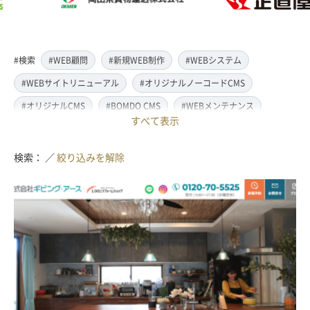
#検索
#WEB顧問
#新規WEB制作
#WEBシステム
#WEBサイトリニューアル
#オリジナルノーコードCMS
#オリジナルCMS
#BOMDO CMS
#WEBメンテナンス
すべて表示
#WEBデザイン
#レスポンシブ対応
#スマートフォン対応
#翻訳・多言語対応
#情報管理システム
#WordPress
検索： ／
絞り込みを解除
#ECサイト
#EC-CUBE
#ランディングページ制作
#取材・ライティング
#写真撮影
#動画制作(撮影・編集)
#ドローン撮影(空撮)
#イラスト制作
#アクセス解析・SEO対策
#名刺・パンフレット制作
#販促・ノベルティーグッズ制作
#ロゴマークデザイン
#SDGsサポート
#IT導入補助金
#JavaScript