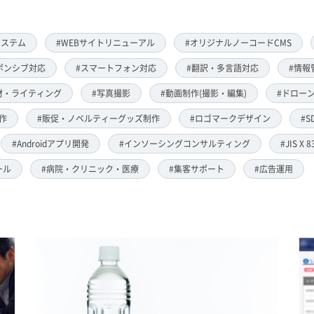
システム
#WEBサイトリニューアル
#オリジナルノーコードCMS
ポンシブ対応
#スマートフォン対応
#翻訳・多言語対応
#情報
材・ライティング
#写真撮影
#動画制作(撮影・編集)
#ドローン
作
#販促・ノベルティーグッズ制作
#ロゴマークデザイン
#S
#Androidアプリ開発
#インソーシングコンサルティング
#JIS X 
ール
#病院・クリニック・医療
#集客サポート
#広告運用