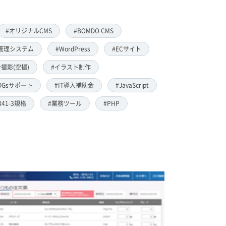
#オリジナルCMS
#BOMDO CMS
管理システム
#WordPress
#ECサイト
撮影(空撮)
#イラスト制作
DGsサポート
#IT導入補助金
#JavaScript
8341-3規格
#業務ツール
#PHP