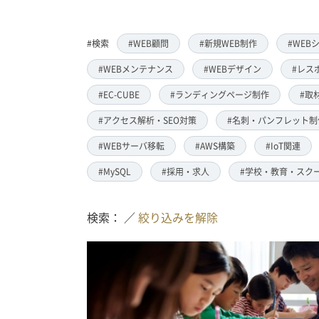
#検索
#WEB顧問
#新規WEB制作
#WEB
#WEBメンテナンス
#WEBデザイン
#レス
#EC-CUBE
#ランディングページ制作
#取
#アクセス解析・SEO対策
#名刺・パンフレット制
#WEBサーバ移転
#AWS構築
#IoT関連
#MySQL
#採用・求人
#学校・教育・スク
検索： ／
絞り込みを解除