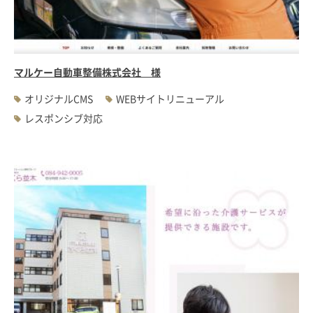
#WEBサーバ移転
#AWS構築
#IoT関連
#Androidアプリ開発
#インソーシングコンサルティング
#JIS X 8341-3規格
#業務ツール
#PHP
#MySQL
#採用・求人
#学校・教育・スクール
マルケー自動車整備株式会社 様
#病院・クリニック・医療
#集客サポート
#広告運用
オリジナルCMS
WEBサイトリニューアル
レスポンシブ対応