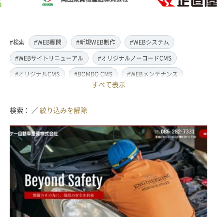
#検索
#WEB顧問
#新規WEB制作
#WEBシステム
#WEBサイトリニューアル
#オリジナルノーコードCMS
#オリジナルCMS
#BOMDO CMS
#WEBメンテナンス
すべて表示
#WEBデザイン
#レスポンシブ対応
#スマートフォン対応
#翻訳・多言語対応
#情報管理システム
#WordPress
検索： ／
絞り込みを解除
#ECサイト
#EC-CUBE
#ランディングページ制作
#取材・ライティング
#写真撮影
#動画制作(撮影・編集)
#ドローン撮影(空撮)
#イラスト制作
#アクセス解析・SEO対策
#名刺・パンフレット制作
#販促・ノベルティーグッズ制作
#ロゴマークデザイン
#SDGsサポート
#IT導入補助金
#JavaScript