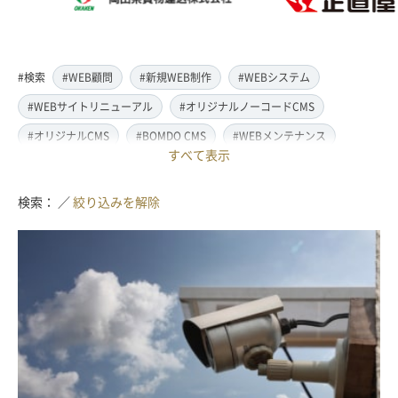
#検索
#WEB顧問
#新規WEB制作
#WEBシステム
#WEBサイトリニューアル
#オリジナルノーコードCMS
#オリジナルCMS
#BOMDO CMS
#WEBメンテナンス
すべて表示
#WEBデザイン
#レスポンシブ対応
#スマートフォン対応
#翻訳・多言語対応
#情報管理システム
#WordPress
検索： ／
絞り込みを解除
#ECサイト
#EC-CUBE
#ランディングページ制作
#取材・ライティング
#写真撮影
#動画制作(撮影・編集)
#ドローン撮影(空撮)
#イラスト制作
#アクセス解析・SEO対策
#名刺・パンフレット制作
#販促・ノベルティーグッズ制作
#ロゴマークデザイン
#SDGsサポート
#IT導入補助金
#JavaScript