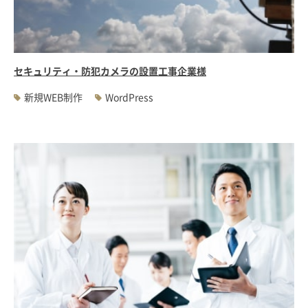
#WEBサーバ移転
#AWS構築
#IoT関連
#Androidアプリ開発
#インソーシングコンサルティング
#JIS X 8341-3規格
#業務ツール
#PHP
#MySQL
#採用・求人
#学校・教育・スクール
セキュリティ・防犯カメラの設置工事企業様
#病院・クリニック・医療
#集客サポート
#広告運用
新規WEB制作
WordPress