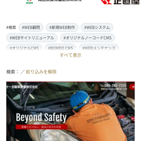
#検索
#WEB顧問
#新規WEB制作
#WEBシステム
#WEBサイトリニューアル
#オリジナルノーコードCMS
#オリジナルCMS
#BOMDO CMS
#WEBメンテナンス
すべて表示
#WEBデザイン
#レスポンシブ対応
#スマートフォン対応
#翻訳・多言語対応
#情報管理システム
#WordPress
検索： ／
絞り込みを解除
#ECサイト
#EC-CUBE
#ランディングページ制作
#取材・ライティング
#写真撮影
#動画制作(撮影・編集)
#ドローン撮影(空撮)
#イラスト制作
#アクセス解析・SEO対策
#名刺・パンフレット制作
#販促・ノベルティーグッズ制作
#ロゴマークデザイン
#SDGsサポート
#IT導入補助金
#JavaScript