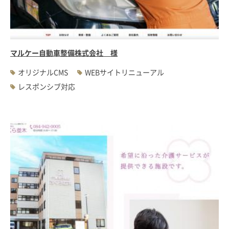
#WEBサーバ移転
#AWS構築
#IoT関連
#Androidアプリ開発
#インソーシングコンサルティング
#JIS X 8341-3規格
#業務ツール
#PHP
#MySQL
#採用・求人
#学校・教育・スクール
マルケー自動車整備株式会社 様
#病院・クリニック・医療
#集客サポート
#広告運用
オリジナルCMS
WEBサイトリニューアル
レスポンシブ対応