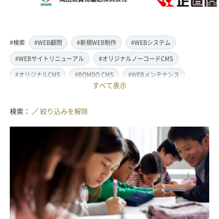
#検索
#WEB顧問
#新規WEB制作
#WEBシステム
#WEBサイトリニューアル
#オリジナルノーコードCMS
#オリジナルCMS
#BOMDO CMS
#WEBメンテナンス
すべて表示
#WEBデザイン
#レスポンシブ対応
#スマートフォン対応
#翻訳・多言語対応
#情報管理システム
#WordPress
検索： ／
絞り込みを解除
#ECサイト
#EC-CUBE
#ランディングページ制作
#取材・ライティング
#写真撮影
#動画制作(撮影・編集)
#ドローン撮影(空撮)
#イラスト制作
#アクセス解析・SEO対策
#名刺・パンフレット制作
#販促・ノベルティーグッズ制作
#ロゴマークデザイン
#SDGsサポート
#IT導入補助金
#JavaScript