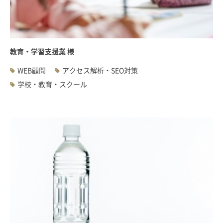
#WEBサーバ移転
#AWS構築
#IoT関連
#Androidアプリ開発
#インソーシングコンサルティング
#JIS X 8341-3規格
#業務ツール
#PHP
#MySQL
#採用・求人
#学校・教育・スクール
教育・学習支援業 様
#病院・クリニック・医療
#集客サポート
#広告運用
WEB顧問
アクセス解析・SEO対策
学校・教育・スクール