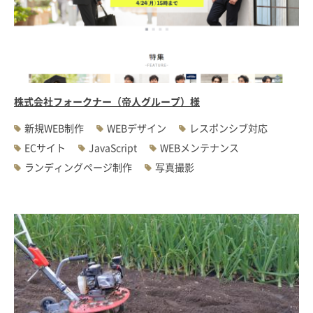
#WEBサーバ移転
#AWS構築
#IoT関連
#Androidアプリ開発
#インソーシングコンサルティング
#JIS X 8341-3規格
#業務ツール
#PHP
#MySQL
#採用・求人
#学校・教育・スクール
#病院・クリニック・医療
#集客サポート
#広告運用
株式会社フォークナー（帝人グループ）様
新規WEB制作
WEBデザイン
レスポンシブ対応
ECサイト
JavaScript
WEBメンテナンス
ランディングページ制作
写真撮影