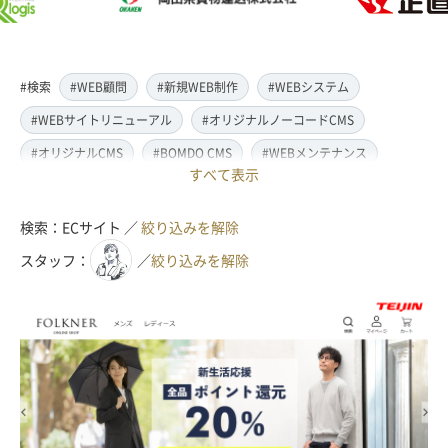
#検索
#WEB顧問
#新規WEB制作
#WEBシステム
#WEBサイトリニューアル
#オリジナルノーコードCMS
#オリジナルCMS
#BOMDO CMS
#WEBメンテナンス
すべて表示
#WEBデザイン
#レスポンシブ対応
#スマートフォン対応
#翻訳・多言語対応
#情報管理システム
#WordPress
検索：ECサイト ／
絞り込みを解除
#ECサイト
#EC-CUBE
#ランディングページ制作
スタッフ：
／
絞り込みを解除
#取材・ライティング
#写真撮影
#動画制作(撮影・編集)
#ドローン撮影(空撮)
#イラスト制作
#アクセス解析・SEO対策
#名刺・パンフレット制作
#販促・ノベルティーグッズ制作
#ロゴマークデザイン
#SDGsサポート
#IT導入補助金
#JavaScript