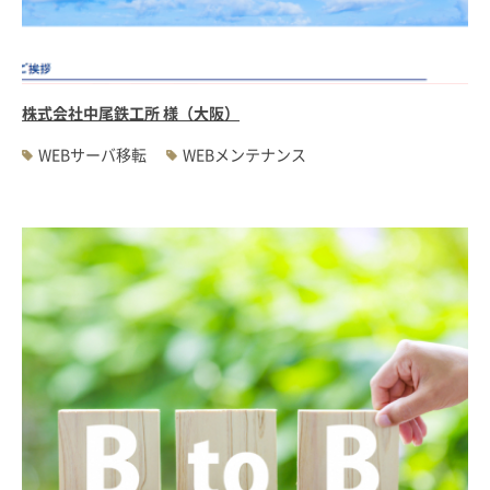
#WEBサーバ移転
#AWS構築
#IoT関連
#Androidアプリ開発
#インソーシングコンサルティング
#JIS X 8341-3規格
#業務ツール
#PHP
#MySQL
#採用・求人
#学校・教育・スクール
株式会社中尾鉄工所 様（大阪）
#病院・クリニック・医療
#集客サポート
#広告運用
WEBサーバ移転
WEBメンテナンス