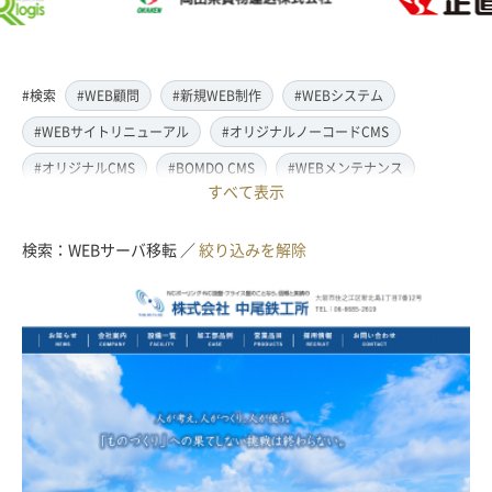
#検索
#WEB顧問
#新規WEB制作
#WEBシステム
#WEBサイトリニューアル
#オリジナルノーコードCMS
#オリジナルCMS
#BOMDO CMS
#WEBメンテナンス
すべて表示
#WEBデザイン
#レスポンシブ対応
#スマートフォン対応
#翻訳・多言語対応
#情報管理システム
#WordPress
検索：WEBサーバ移転 ／
絞り込みを解除
#ECサイト
#EC-CUBE
#ランディングページ制作
#取材・ライティング
#写真撮影
#動画制作(撮影・編集)
#ドローン撮影(空撮)
#イラスト制作
#アクセス解析・SEO対策
#名刺・パンフレット制作
#販促・ノベルティーグッズ制作
#ロゴマークデザイン
#SDGsサポート
#IT導入補助金
#JavaScript