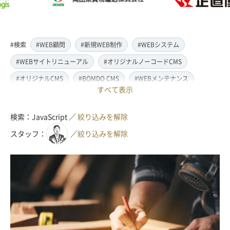
#検索
#WEB顧問
#新規WEB制作
#WEBシステム
#WEBサイトリニューアル
#オリジナルノーコードCMS
#オリジナルCMS
#BOMDO CMS
#WEBメンテナンス
すべて表示
#WEBデザイン
#レスポンシブ対応
#スマートフォン対応
#翻訳・多言語対応
#情報管理システム
#WordPress
検索：JavaScript ／
絞り込みを解除
#ECサイト
#EC-CUBE
#ランディングページ制作
スタッフ：
／
絞り込みを解除
#取材・ライティング
#写真撮影
#動画制作(撮影・編集)
#ドローン撮影(空撮)
#イラスト制作
#アクセス解析・SEO対策
#名刺・パンフレット制作
#販促・ノベルティーグッズ制作
#ロゴマークデザイン
#SDGsサポート
#IT導入補助金
#JavaScript