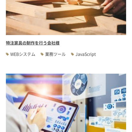
#WEBサーバ移転
#AWS構築
#IoT関連
#Androidアプリ開発
#インソーシングコンサルティング
#JIS X 8341-3規格
#業務ツール
#PHP
#MySQL
#採用・求人
#学校・教育・スクール
#病院・クリニック・医療
#集客サポート
#広告運用
特注家具の制作を行う会社様
WEBシステム
業務ツール
JavaScript