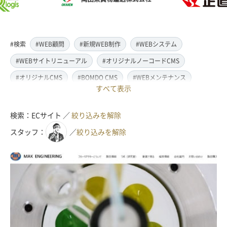
#検索
#WEB顧問
#新規WEB制作
#WEBシステム
#WEBサイトリニューアル
#オリジナルノーコードCMS
#オリジナルCMS
#BOMDO CMS
#WEBメンテナンス
すべて表示
#WEBデザイン
#レスポンシブ対応
#スマートフォン対応
#翻訳・多言語対応
#情報管理システム
#WordPress
検索：ECサイト ／
絞り込みを解除
#ECサイト
#EC-CUBE
#ランディングページ制作
スタッフ：
／
絞り込みを解除
#取材・ライティング
#写真撮影
#動画制作(撮影・編集)
#ドローン撮影(空撮)
#イラスト制作
#アクセス解析・SEO対策
#名刺・パンフレット制作
#販促・ノベルティーグッズ制作
#ロゴマークデザイン
#SDGsサポート
#IT導入補助金
#JavaScript