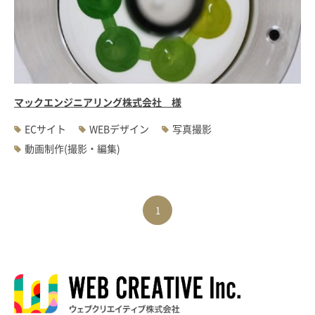
#WEBサーバ移転
#AWS構築
#IoT関連
#Androidアプリ開発
#インソーシングコンサルティング
#JIS X 8341-3規格
#業務ツール
#PHP
#MySQL
#採用・求人
#学校・教育・スクール
#病院・クリニック・医療
#集客サポート
#広告運用
マックエンジニアリング株式会社 様
ECサイト
WEBデザイン
写真撮影
動画制作(撮影・編集)
1