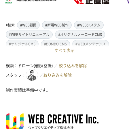
#検索
#WEB顧問
#新規WEB制作
#WEBシステム
#WEBサイトリニューアル
#オリジナルノーコードCMS
#オリジナルCMS
#BOMDO CMS
#WEBメンテナンス
すべて表示
#WEBデザイン
#レスポンシブ対応
#スマートフォン対応
#翻訳・多言語対応
#情報管理システム
#WordPress
検索：ドローン撮影(空撮) ／
絞り込みを解除
#ECサイト
#EC-CUBE
#ランディングページ制作
スタッフ：
／
絞り込みを解除
#取材・ライティング
#写真撮影
#動画制作(撮影・編集)
制作実績は準備中です。
#ドローン撮影(空撮)
#イラスト制作
#アクセス解析・SEO対策
#名刺・パンフレット制作
#販促・ノベルティーグッズ制作
#ロゴマークデザイン
#SDGsサポート
#IT導入補助金
#JavaScript