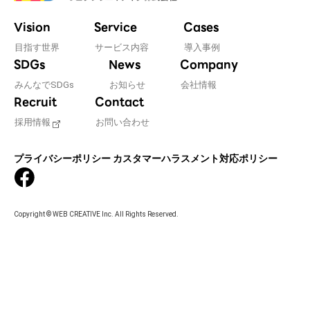
#WEBサーバ移転
#AWS構築
#IoT関連
#Androidアプリ開発
#インソーシングコンサルティング
Vision
Service
Cases
#JIS X 8341-3規格
#業務ツール
#PHP
#MySQL
目指す世界
サービス内容
導入事例
SDGs
News
Company
#採用・求人
#学校・教育・スクール
みんなでSDGs
お知らせ
会社情報
#病院・クリニック・医療
#集客サポート
#広告運用
Recruit
Contact
採用情報
お問い合わせ
プライバシーポリシー
カスタマーハラスメント対応ポリシー
Copyright © WEB CREATIVE Inc. All Rights Reserved.