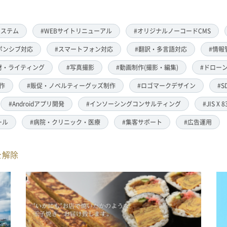
システム
#WEBサイトリニューアル
#オリジナルノーコードCMS
ポンシブ対応
#スマートフォン対応
#翻訳・多言語対応
#情報
材・ライティング
#写真撮影
#動画制作(撮影・編集)
#ドローン
作
#販促・ノベルティーグッズ制作
#ロゴマークデザイン
#S
#Androidアプリ開発
#インソーシングコンサルティング
#JIS X 
ール
#病院・クリニック・医療
#集客サポート
#広告運用
を解除