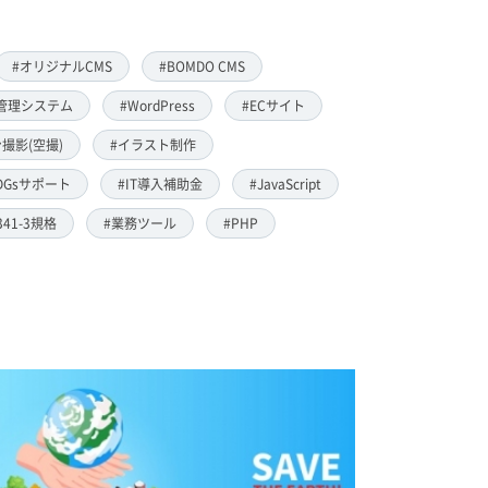
#オリジナルCMS
#BOMDO CMS
管理システム
#WordPress
#ECサイト
撮影(空撮)
#イラスト制作
DGsサポート
#IT導入補助金
#JavaScript
8341-3規格
#業務ツール
#PHP