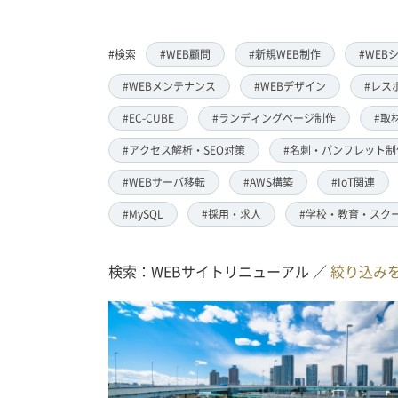
#検索
#WEB顧問
#新規WEB制作
#WEB
#WEBメンテナンス
#WEBデザイン
#レス
#EC-CUBE
#ランディングページ制作
#取
#アクセス解析・SEO対策
#名刺・パンフレット制
#WEBサーバ移転
#AWS構築
#IoT関連
#MySQL
#採用・求人
#学校・教育・スク
検索：WEBサイトリニューアル ／
絞り込み