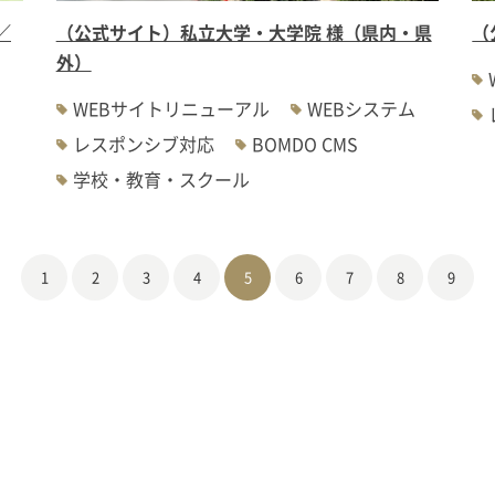
／
（公式サイト）私立大学・大学院 様（県内・県
（
外）
WEBサイトリニューアル
WEBシステム
レスポンシブ対応
BOMDO CMS
学校・教育・スクール
1
2
3
4
5
6
7
8
9