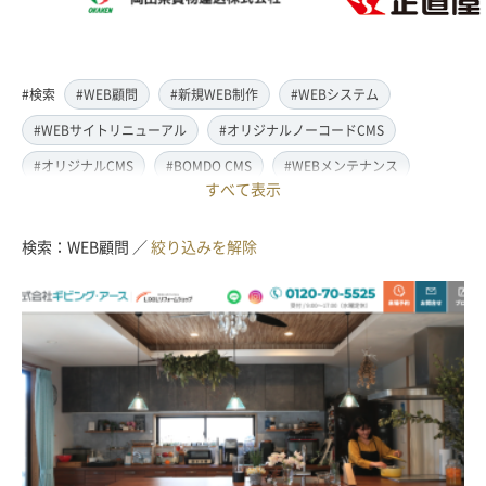
#検索
#WEB顧問
#新規WEB制作
#WEBシステム
#WEBサイトリニューアル
#オリジナルノーコードCMS
#オリジナルCMS
#BOMDO CMS
#WEBメンテナンス
すべて表示
#WEBデザイン
#レスポンシブ対応
#スマートフォン対応
#翻訳・多言語対応
#情報管理システム
#WordPress
検索：WEB顧問 ／
絞り込みを解除
#ECサイト
#EC-CUBE
#ランディングページ制作
#取材・ライティング
#写真撮影
#動画制作(撮影・編集)
#ドローン撮影(空撮)
#イラスト制作
#アクセス解析・SEO対策
#名刺・パンフレット制作
#販促・ノベルティーグッズ制作
#ロゴマークデザイン
#SDGsサポート
#IT導入補助金
#JavaScript