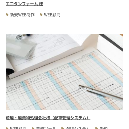
エコタンファーム 様
新規WEB制作
WEB顧問
産廃・廃棄物処理会社様（配車管理システム）
WEB顧問
業務ツール
WEBシステム
PHP