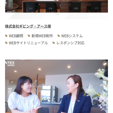
#WEBサーバ移転
#AWS構築
#IoT関連
#Androidアプリ開発
#インソーシングコンサルティング
#JIS X 8341-3規格
#業務ツール
#PHP
#MySQL
#採用・求人
#学校・教育・スクール
株式会社ギビング・アース様
#病院・クリニック・医療
#集客サポート
#広告運用
WEB顧問
新規WEB制作
WEBシステム
WEBサイトリニューアル
レスポンシブ対応