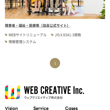
#WEBサーバ移転
#AWS構築
#IoT関連
#Androidアプリ開発
#インソーシングコンサルティング
#JIS X 8341-3規格
#業務ツール
#PHP
#MySQL
#採用・求人
#学校・教育・スクール
障害者・福祉・医療等（協会公式サイト）
#病院・クリニック・医療
#集客サポート
#広告運用
WEBサイトリニューアル
JIS X 8341-3規格
情報管理システム
1
Vision
Service
Cases