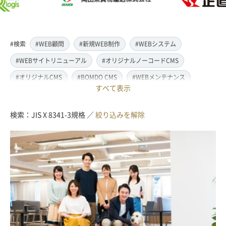
#検索
#WEB顧問
#新規WEB制作
#WEBシステム
#WEBサイトリニューアル
#オリジナルノーコードCMS
#オリジナルCMS
#BOMDO CMS
#WEBメンテナンス
すべて表示
#WEBデザイン
#レスポンシブ対応
#スマートフォン対応
#翻訳・多言語対応
#情報管理システム
#WordPress
検索：JIS X 8341-3規格 ／
絞り込みを解除
#ECサイト
#EC-CUBE
#ランディングページ制作
#取材・ライティング
#写真撮影
#動画制作(撮影・編集)
#ドローン撮影(空撮)
#イラスト制作
#アクセス解析・SEO対策
#名刺・パンフレット制作
#販促・ノベルティーグッズ制作
#ロゴマークデザイン
#SDGsサポート
#IT導入補助金
#JavaScript