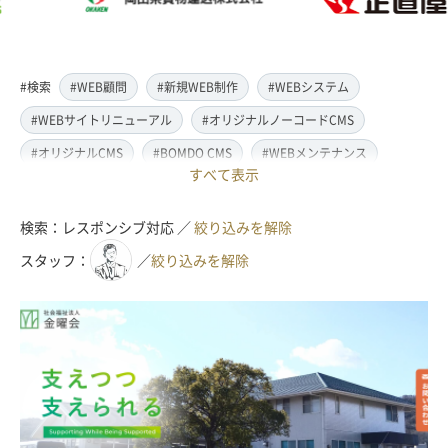
#検索
#WEB顧問
#新規WEB制作
#WEBシステム
#WEBサイトリニューアル
#オリジナルノーコードCMS
#オリジナルCMS
#BOMDO CMS
#WEBメンテナンス
すべて表示
#WEBデザイン
#レスポンシブ対応
#スマートフォン対応
#翻訳・多言語対応
#情報管理システム
#WordPress
検索：レスポンシブ対応 ／
絞り込みを解除
#ECサイト
#EC-CUBE
#ランディングページ制作
スタッフ：
／
絞り込みを解除
#取材・ライティング
#写真撮影
#動画制作(撮影・編集)
#ドローン撮影(空撮)
#イラスト制作
#アクセス解析・SEO対策
#名刺・パンフレット制作
#販促・ノベルティーグッズ制作
#ロゴマークデザイン
#SDGsサポート
#IT導入補助金
#JavaScript