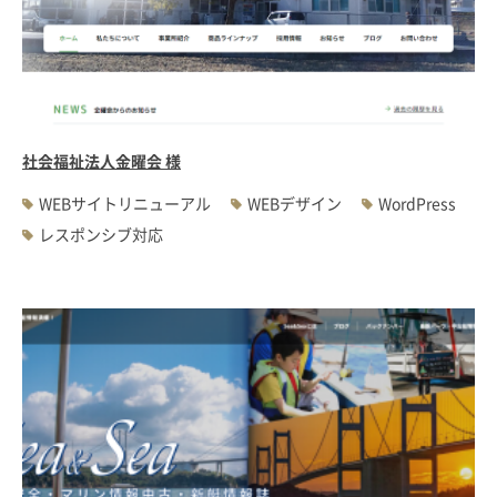
#WEBサーバ移転
#AWS構築
#IoT関連
#Androidアプリ開発
#インソーシングコンサルティング
#JIS X 8341-3規格
#業務ツール
#PHP
#MySQL
#採用・求人
#学校・教育・スクール
#病院・クリニック・医療
#集客サポート
#広告運用
社会福祉法人金曜会 様
WEBサイトリニューアル
WEBデザイン
WordPress
レスポンシブ対応