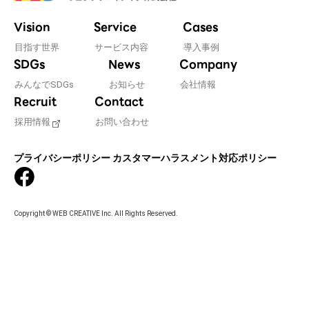
#WEBサーバ移転
#AWS構築
#IoT関連
#Androidアプリ開発
#インソーシングコンサルティング
Vision
Service
Cases
#JIS X 8341-3規格
#業務ツール
#PHP
#MySQL
目指す世界
サービス内容
導入事例
SDGs
News
Company
#採用・求人
#学校・教育・スクール
みんなでSDGs
お知らせ
会社情報
#病院・クリニック・医療
#集客サポート
#広告運用
Recruit
Contact
採用情報
お問い合わせ
プライバシーポリシー
カスタマーハラスメント対応ポリシー
Copyright © WEB CREATIVE Inc. All Rights Reserved.