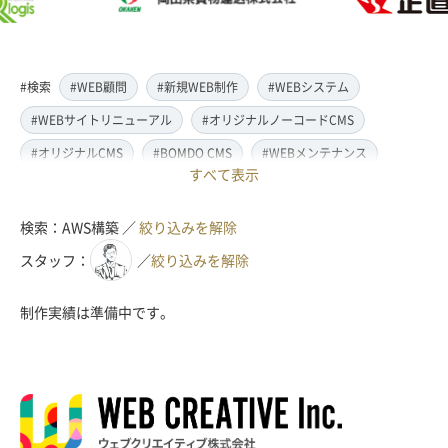
#検索
#WEB顧問
#新規WEB制作
#WEBシステム
#WEBサイトリニューアル
#オリジナルノーコードCMS
#オリジナルCMS
#BOMDO CMS
#WEBメンテナンス
すべて表示
#WEBデザイン
#レスポンシブ対応
#スマートフォン対応
#翻訳・多言語対応
#情報管理システム
#WordPress
検索：AWS構築 ／
絞り込みを解除
#ECサイト
#EC-CUBE
#ランディングページ制作
スタッフ：
／
絞り込みを解除
#取材・ライティング
#写真撮影
#動画制作(撮影・編集)
制作実績は準備中です。
#ドローン撮影(空撮)
#イラスト制作
#アクセス解析・SEO対策
#名刺・パンフレット制作
#販促・ノベルティーグッズ制作
#ロゴマークデザイン
#SDGsサポート
#IT導入補助金
#JavaScript